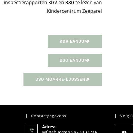
inspectierapporten
en
te lezen van
KDV
BSO
Kindercentrum Zeeparel
KDV EANJUM
BSO EANJUM
BSO MOARRE-LJUSSENS
Contactgegevens
Volg 
Adres:
Mûnebuorren 9a - 9133 MA