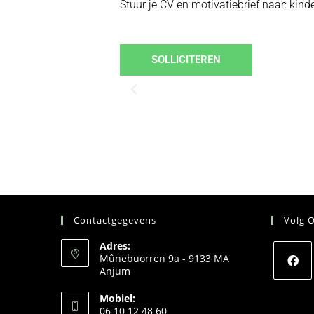
Stuur je CV en motivatiebrief naar: k
SOLLICITEREN
Contactgegevens
Volg 
Adres:
Mûnebuorren 9a - 9133 MA
Anjum
Mobiel:
06 10 12 48 60