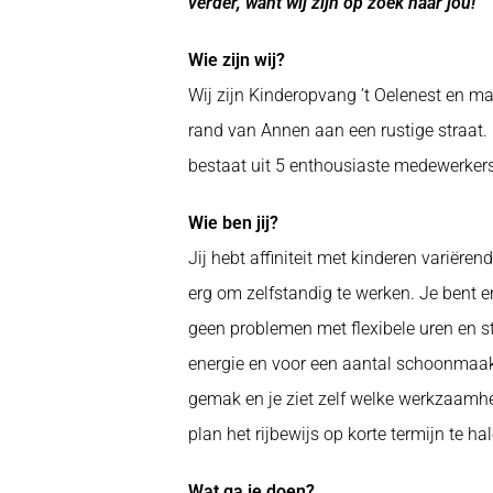
verder, want wij zijn op zoek naar jou!
Wie zijn wij?
Wij zijn Kinderopvang ’t Oelenest en ma
rand van Annen aan een rustige straat. 
bestaat uit 5 enthousiaste medewerker
Wie ben jij?
Jij hebt affiniteit met kinderen variërend
erg om zelfstandig te werken. Je bent 
geen problemen met flexibele uren en st
energie en voor een aantal schoonmaakta
gemak en je ziet zelf welke werkzaamhed
plan het rijbewijs op korte termijn te ha
Wat ga je doen?