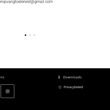
inderopvangtoelenest@gmail.com
Ons
Downloads
Privacybeleid