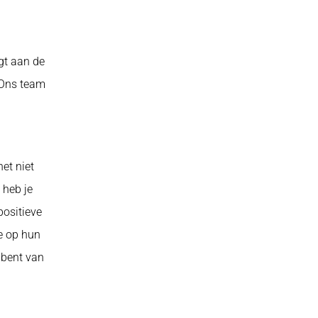
gt aan de
. Ons team
het niet
 heb je
positieve
je op hun
 bent van