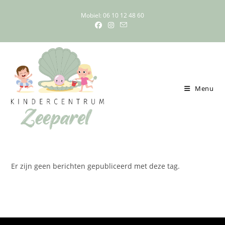
Ga
Mobiel: 06 10 12 48 60
naar
inhoud
Menu
Er zijn geen berichten gepubliceerd met deze tag.