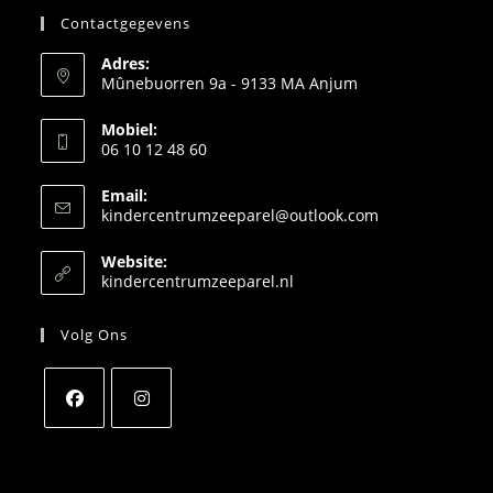
Contactgegevens
Adres:
Mûnebuorren 9a - 9133 MA Anjum
Mobiel:
06 10 12 48 60
Email:
Opent
kindercentrumzeeparel@outlook.com
in
je
Website:
toepassing
kindercentrumzeeparel.nl
Volg Ons
Opent
Opent
in
in